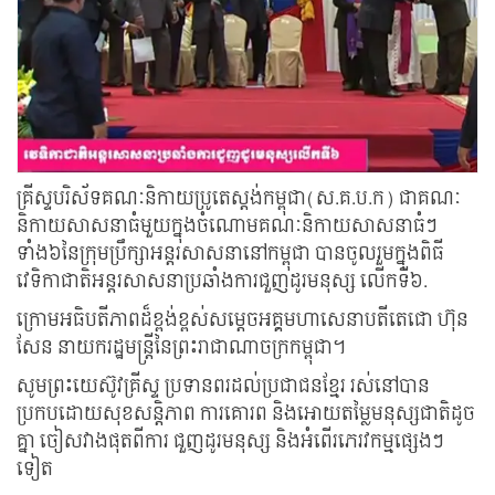
គ្រីស្ទបរិស័ទគណៈនិកាយប្រូតេស្តង់កម្ពុជា(ស.គ.ប.ក) ជាគណៈ
និកាយសាសនាធំមួយក្នុងចំណោមគណៈនិកាយសាសនាធំៗ
ទាំង៦នៃក្រុមប្រឹក្សាអន្តរសាសនានៅកម្ពុជា បានចូលរួមក្នុងពិធី
វេទិកាជាតិអន្តរសាសនាប្រឆាំងការជួញដូរមនុស្ស លើកទី៦.
ក្រោមអធិបតីភាពដ៏ខ្ពង់ខ្ពស់សម្ដេចអគ្គមហាសេនាបតីតេជោ ហ៊ុន
សែន នាយករដ្ឋមន្រ្តីនៃព្រះរាជាណាចក្រកម្ពុជា។
សូមព្រះយេស៊ូវគ្រីស្ទ ប្រទានពរដល់ប្រជាជនខ្មែរ រស់នៅបាន
ប្រកបដោយសុខសន្តិភាព ការគោរព និងអោយតម្លៃមនុស្សជាតិដូច
គ្នា ចៀសវាងផុតពីការ ជួញដូរមនុស្ស និងអំពើរភេរវកម្មផ្សេងៗ
ទៀត