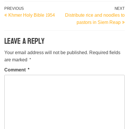
Post
Previous
N
PREVIOUS
NEXT
Khmer Holy Bible 1954
Distribute rice and noodles to
Post
Po
navigation
pastors in Siem Reap
Leave a Reply
Your email address will not be published.
Required fields
are marked
*
Comment
*