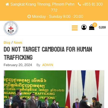
Skip
Sangkat Krang Thnong, Phnom Pehn
+855 81 300
to
772
the
Monday - Sunday 8:00 - 20:00
content
CCPC
Cambodian
0
0,00៛
Christian
Protestant
Community
Blog
News
Do not target Cambodia for human
trafficking
February 20, 2024
By
ADMIN