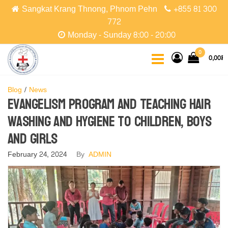
Skip
Sangkat Krang Thnong, Phnom Pehn
+855 81 300
to
772
the
Monday - Sunday 8:00 - 20:00
content
CCPC
Cambodian
0
0,00៛
Christian
Protestant
Community
Blog
News
Evangelism program and teaching hair
washing and hygiene to children, boys
and girls
February 24, 2024
By
ADMIN