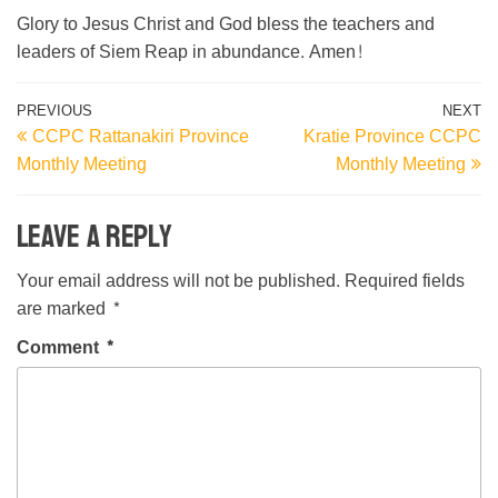
Glory to Jesus Christ and God bless the teachers and
leaders of Siem Reap in abundance. Amen!
Post
Previous
N
PREVIOUS
NEXT
CCPC Rattanakiri Province
Kratie Province CCPC
Post
Po
navigation
Monthly Meeting
Monthly Meeting
Leave a Reply
Your email address will not be published.
Required fields
are marked
*
Comment
*