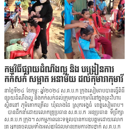
កម្មវិធីផ្សាយដំណឹងល្អ និង បង្រៀនការ
កក់សក់ សម្អាត អនាម័យ ដល់កុមារាកុមារី
នាថ្ងៃទី២៤ ខែកុម្ភៈ ឆ្នាំ២០២៤ ស.គ.ប.ក ក្រុងសៀមរាបបានធ្វើពិធី
ផ្សាយដំណឹងល្អ និងកក់សក់ដល់ក្រុមកុមារាកុមារីនៅក្នុងព្រះវិហារ
ស្ថិតនៅ ភូមិគោកគ្រើល ឃុំលាងដៃ ស្រុកអង្គធំ ខេត្តសៀមរាប។
បានដឹកនាំដោយលោកគ្រូប្រធាន ស.គ.ប.ក អនុប្រធាន ទីប្រឹក្សា
ស.គ.ប.ក ក្រុង។ សកម្មភាពនេះទទួលបានការឧបត្ថមដោយលោក
គ្រូ អ្នកគ្រូចូលរួមទាំងអស់គ្នាដែលមានក្រុមការងារថ្នាក់ ស.គ.ប.ក