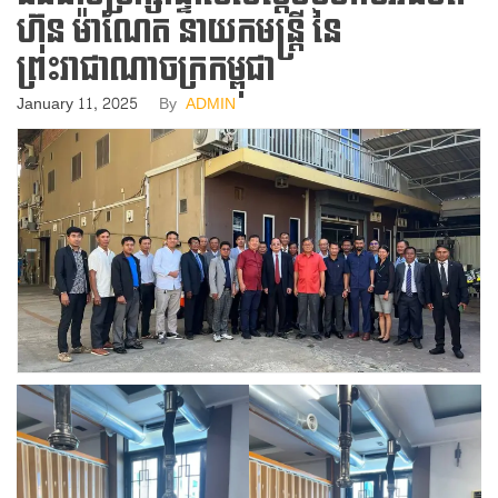
ហ៊ុន ម៉ាណែត នាយកមន្ត្រី នៃ
ព្រះរាជាណាចក្រកម្ពុជា
January 11, 2025
By
ADMIN