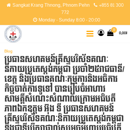
Skip
Sangkat Krang Thnong, Phnom Pehn
+855 81 300
to
772
the
Monday - Sunday 8:00 - 20:00
content
CCPC
Cambodian
0
0,00៛
Christian
Protestant
Community
Blog
ប្រធានសហគមន៍គ្រីស្ទបរិស័ទគណៈ
និកាយប្រូតេស្តង់កម្ពុជា ប្រចាំ២៥រាជធានី/
ខេត្ត និងប្រធានគណៈកម្មការនិងអធិការ
កិច្ចចាត់ការទូទៅ បានរៀបចំអាហារ
សាមគ្គីសំណេះសំណាលក្រោមអធិបតី
ភាពឯកឧត្តម អ៊ុង ទី ប្រធានសហគមន៍
គ្រីស្ទបរិស័ទគណៈនិកាយប្រូតេស្តង់កម្ពុជា
និងជាទីប្រឹក្សាផ្ទាល់សម្តេចមហាបវរធិបតី