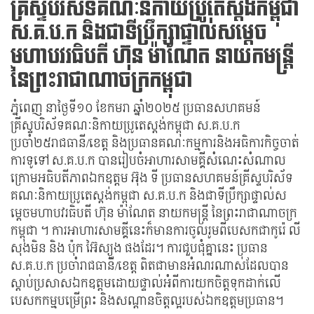
គ្រីស្ទបរិស័ទគណៈនិកាយប្រូតេស្តង់កម្ពុជា
ស.គ.ប.ក និងជាទីប្រឹក្សាផ្ទាល់សម្តេច
មហាបវរធិបតី ហ៊ុន ម៉ាណែត នាយកមន្ត្រី
នៃព្រះរាជាណាចក្រកម្ពុជា
ភ្នំពេញ នាថ្ងៃទី១០ ខែកមរា ឆ្នាំ២០២៥ ប្រធានសហគមន៍
គ្រីស្ទបរិស័ទគណៈនិកាយប្រូតេស្តង់កម្ពុជា ស.គ.ប.ក
ប្រចាំ២៥រាជធានី/ខេត្ត និងប្រធានគណៈកម្មការនិងអធិការកិច្ចចាត់
ការទូទៅ ស.គ.ប.ក បានរៀបចំអាហារសាមគ្គីសំណេះសំណាល
ក្រោមអធិបតីភាពឯកឧត្តម អ៊ុង ទី ប្រធានសហគមន៍គ្រីស្ទបរិស័ទ
គណៈនិកាយប្រូតេស្តង់កម្ពុជា ស.គ.ប.ក និងជាទីប្រឹក្សាផ្ទាល់ស
ម្តេចមហាបវរធិបតី ហ៊ុន ម៉ាណែត នាយកមន្ត្រី នៃព្រះរាជាណាចក្រ
កម្ពុជា ។ ការអាហារសាមគ្គីនេះក៏មានការចូលរូមពីបេសកជាកូរ៉េ លី
សុងមិន និង ប៉ុក អ៊ៃស្យូង ផងដែរ។ ការជួបជុំគ្នានេះ ប្រធាន
ស.គ.ប.ក ប្រចាំរាជធានី/ខេត្ត ពិតជាមានអំណរណាស់ដែលបាន
ស្តាប់ប្រសាសឯកឧត្តមដោយផ្ទាល់អំពីការយកចិត្តទុកដាក់លើ
បេសកកម្មបម្រើព្រះ និងសណ្តានចិត្តល្អរបស់ឯកឧត្តមប្រធាន។