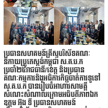
ប្រធានសហគមន៍គ្រីស្ទបរិស័ទគណៈ
និកាយប្រូតេស្តង់កម្ពុជា ស.គ.ប.ក
ប្រចាំ២៥រាជធានី/ខេត្ត និងប្រធាន
គណៈកម្មការនិងអធិការកិច្ចចាត់ការទូទៅ
ស.គ.ប.ក បានរៀបចំអាហារសាមគ្គី
សំណេះសំណាលក្រោមអធិបតីភាពឯក
ឧត្តម អ៊ុង ទី ប្រធានសហគមន៍