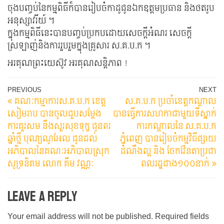
ចុងបញ្ចប់នៃកម្មពិធីក៏បានរៀបចំកាដូជូនឯកឧត្តមប្រធាន​ និងថតរូប
អនុស្សាវរីយ៍ ។
ក្នុងកម្មពិធីនេះបានបញ្ចប់ប្រកបដោយសេចក្តីអំណរ សេចក្តី
ស្រឡាញ់និងការរួបរួមក្នុងគ្រូសារ ស.គ.ប.ក ។
អរគុណព្រះយេស៊ូវ អរគុណសន្តិភាព !
Post
Previous
N
PREVIOUS
NEXT
គណៈកម្មាការស.គ.ប.ក ខេត្ត
ស.គ.ប.ក ប្រចាំខេត្តកណ្តាល
Post
Po
navigation
សៀមរាប​ បានចូលជួបសម្តែង
បានធ្វើការសហកាជាមួយទីស្នាក់
ការគួរសម នឹងសួរសុខទុក្ខ ជូនពរ
ការកណ្តាលនៃ ស.គ.ប.ក
ឆ្នាំថ្មី បុណ្យណូអែល ជូនដល់
ភ្នំពេញ បានរៀបចំកម្មវិធីផ្សាយ
អភិបាលនៃគណៈអភិបាលស្រុក
ដំណឹងល្អ និង ចែកវ៉ែនតាប្រជា
សូទ្រនិគម លោក គឹម វណ្ណៈ
ពលរដ្ឋជាង១០០នាក់
Leave a Reply
Your email address will not be published.
Required fields