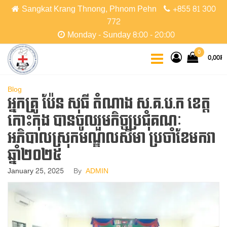
Skip
Sangkat Krang Thnong, Phnom Pehn
+855 81 300
to
772
the
Monday - Sunday 8:00 - 20:00
content
CCPC
Cambodian
0
0,00៛
Christian
Protestant
Community
Blog
អ្នកគ្រូ ប៉ែន សុធី តំណាង​ ស.គ.ប.ក ខេត្ត
កោះកុង បានចូលរួមកិច្ចប្រជុំគណៈ
អភិបាលស្រុកមណ្ឌលសីមា ប្រចាំខែមករា
ឆ្នាំ២០២៥
January 25, 2025
By
ADMIN