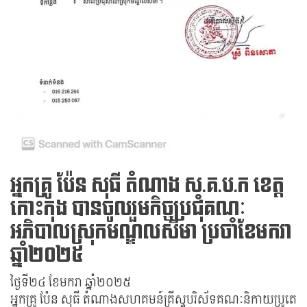
អ្នកគ្រូ ប៉ែន សុធី តំណាង​ ស.គ.ប.ក ខេត្ត
កោះកុង បានចូលរួមកិច្ចប្រជុំគណៈ
អភិបាលស្រុកមណ្ឌលសីមា ប្រចាំខែមករា
ឆ្នាំ២០២៥
ថ្ងៃទី២៤ ខែមករា ឆ្នាំ២០២៥
អ្នកគ្រូ ប៉ែន សុធី តំណាងសហគមន៍គ្រីស្ទបរិស័ទគណៈនិកាយប្រូតេ