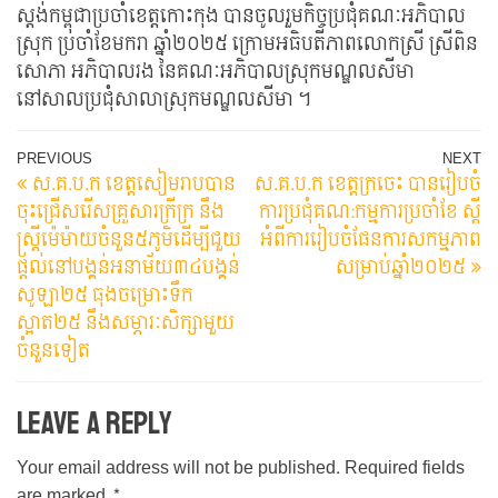
ស្តង់កម្ពុជាប្រចាំខេត្តកោះកុង បានចូលរួមកិច្ចប្រជុំគណៈអភិបាល
ស្រុក ប្រចាំខែមករា ឆ្នាំ២០២៥ ក្រោមអធិបតីភាពលោកស្រី ស្រីពិន
សោភា អភិបាលរង នៃគណៈអភិបាលស្រុកមណ្ឌលសីមា
នៅសាលប្រជុំសាលាស្រុកមណ្ឌលសីមា ។
Post
Previous
N
PREVIOUS
NEXT
ស.គ.ប.ក ខេត្តសៀមរាបបាន
ស.គ.ប.ក ខេត្តក្រចេះ បានរៀបចំ
Post
Po
navigation
ចុះជ្រើសរើសគ្រួសារក្រីក្រ នឹង
ការប្រជុំគណ:កម្មការប្រចាំខែ ស្តី
ស្ត្រីម៉េម៉ាយចំនួន៥ភូមិដើម្បីជួយ
អំពីការរៀបចំផែនការសកម្មភាព
ផ្តល់នៅបង្គន់អនាម័យ៣៤បង្គន់
សម្រាប់ឆ្នាំ២០២៥
សូឡា២៥ ធុងចម្រោះទឹក
ស្អាត២៥ នឹងសម្ភារៈសិក្សាមួយ
ចំនួនទៀត
Leave a Reply
Your email address will not be published.
Required fields
are marked
*