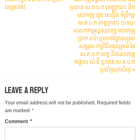
ខេត្តតាកែវ
ប្រធាន ស.គ.ប.ក ខេត្តក្រចេះ និង
លោកគ្រូ ភួង ឈឿង ទីប្រឹក្សា
ស.គ.ប.ក ខេត្តក្រចេះ បានចុះ
បេសកកម្មសួរសុខទុក្ខ លោកគ្រូ
ប្រាក់ ធារ៉ា ប្រធានផ្នែកសម្រប
សម្រួល-កម្មវិធីមនុស្សធម៌ នៃ
ស.គ.ប.ក ខេត្ត និងលោកគ្រូ
គង្វាល សំ ឌី ប្រធាន ស.គ.ប.ក
ប្រចាំស្រុកសំបូរ
Leave a Reply
Your email address will not be published.
Required fields
are marked
*
Comment
*