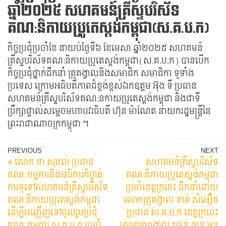
ឆ្នាំ២០២៥​ សហគមន៍គ្រីស្ទបរិស័ទ
គណ:និកាយប្រូតេស្តង់កម្ពុជា​(ស.គ.ប.ក​)
កិច្ចប្រជុំប្រចាំខែ​ នាយប់ថ្ងៃទី៦​ ខែមេសា​ ឆ្នាំ២០២៥​ សហគមន៍
គ្រីស្ទបរិស័ទគណ:និកាយប្រូតេស្តង់កម្ពុជា​(ស.គ.ប.ក​) បានបេីក
កិច្ចប្រជុំថ្នាក់ដឹកនាំ​ គ្រូគង្វាលនិងសមាជិក​ សមាជិកា​ ទូទាំង
ប្រទេស​ ក្រោមអធិបតីភាពដ៏ខ្ពង់ខ្ពស់​ឯកឧត្តម​ អ៊ុង​ ទី​ ប្រធាន​
សហគមន៍គ្រីស្ទបរិស័ទគណ:នកាយប្រូតេស្តង់កម្ពុជា​ និងជាទី
ប្រឹក្សាផ្ទាល់សម្តេចមហាបវរធិបតី​ ហ៊ុន​ ម៉ាណែត​ នាយករដ្ឋមន្ត្រី​នៃ
ព្រះរាជាណាចក្រកម្ពុជា​ ។
Post
Previous
N
PREVIOUS
NEXT
លោក ផា សុផល់ ប្រធាន
សហគមន៍គ្រីស្ទបរិស័ទ
Post
Po
navigation
គណៈកម្មការនិងអធិការកិច្ច្ចាត់
គណ:និកាយប្រូតេស្តង់កម្ពុជា
ការទូទៅសហគមន៍គ្រីស្ទបរិស័ទ
ប្រចាំខេត្តក្រចេះ ដឹកនាំដោយ
គណ:និកាយប្រូតេស្តង់កម្ពុជា
លោកគ្រូគង្វាល ខាត់ សំអឿន
ដេីម្បីអញ្ញើញទៅចូលរួមប្រជុំ
ប្រធាន ស.គ.ប.ក ខេត្តក្រចេះ
គណៈកម្មការ ស.គ.ប.ក ប្រចាំ
លោកគ្រូគង្វាល យាន ភាន អនុ