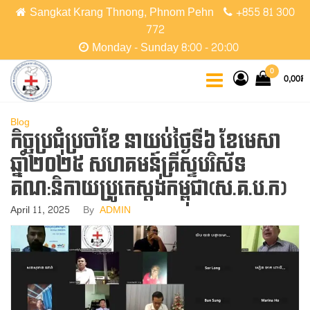
Skip
Sangkat Krang Thnong, Phnom Pehn
+855 81 300
to
772
the
Monday - Sunday 8:00 - 20:00
content
CCPC
Cambodian
0
0,00៛
Christian
Protestant
Community
Blog
កិច្ចប្រជុំប្រចាំខែ​ នាយប់ថ្ងៃទី៦​ ខែមេសា​
ឆ្នាំ២០២៥​ សហគមន៍គ្រីស្ទបរិស័ទ
គណ:និកាយប្រូតេស្តង់កម្ពុជា​(ស.គ.ប.ក​)
April 11, 2025
By
ADMIN