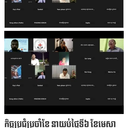
កិច្ចប្រជុំប្រចាំខែ​ នាយប់ថ្ងៃទី៦​ ខែមេសា​