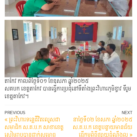
តាកែវ កាលពីថ្ងៃទី០១​ ខែឧសភា​ ឆ្នាំ២០២៥
សគបក ខេត្តតាកែវ បានធ្វើការប្រជុំនៅទីតាំងព្រះវិហារភូមិខ្វាវ ទីរួម
ខេត្តតាកែវ។
Post
Previous
N
PREVIOUS
NEXT
ព្រះវិហារទន្លេជីវិតរលួសជា
នាថ្ងៃទី០២ ខែសភា ឆ្នាំ២០២៥
Post
Po
navigation
សមាជិក​ ស.គ.ប.ក​ សាខាខេត្ត
ស.គ.ប.ក ខេត្តបន្ទាយមានជ័យ
សៀមរាបបានដាក់សម្ភោធ
ធ្វើកម្មពិធីផ្សាយដំណឹងល្អ