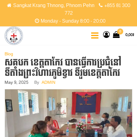
Skip
Sangkat Krang Thnong, Phnom Pehn
+855 81 300
to
772
the
Monday - Sunday 8:00 - 20:00
content
CCPC
Cambodian
0
0,00៛
Christian
Protestant
Community
Blog
សគបក ខេត្តតាកែវ បានធ្វើការប្រជុំនៅ
ទីតាំងព្រះវិហារភូមិខ្វាវ ទីរួមខេត្តតាកែវ
May 9, 2025
By
ADMIN