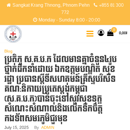
Skip
Sangkat Krang Thnong, Phnom Pehn
+855 81 300
to
772
the
Monday - Sunday 8:00 - 20:00
content
CCPC
Cambodian
0
0,00៛
Christian
Protestant
Community
Blog
ប្រតិភូ ស.គ.ប.ក ដែលមានគ្នាចំនួន៤រូប
ថ្នាក់ដឹកនាំដោយ ឯកឧត្តមបណ្ឌិត សុខ
រដ្ឋា ប្រធានស្តីទីសហគមន៍គ្រីស្ទបរិស័ទ
គណ:និកាយប្រូតេស្តង់កម្ពុជា
(ស.គ.ប.ក)បានចុះទៅសួរសុខទុក្ខ
សំណេះសំណាលនិងលើកទឹកចិត្ត
កងទ័ពសមរភូមិជួរមុខ
July 15, 2025
By
ADMIN