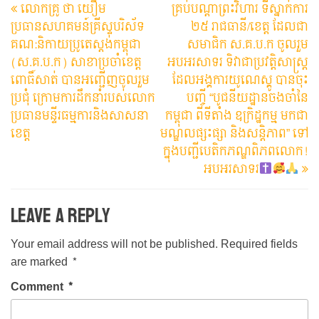
លោកគ្រូ​ ថា​ យឿម​
គ្រប់បណ្តាព្រះវិហារ​ ទីស្នាក់ការ​
Post
Po
navigation
ប្រធានសហគមន៍គ្រីស្ទបរិស័ទ
២៥ រាជធានី/ខេត្ត​ ដែលជា
គណ:និកាយប្រូតេស្តង់កម្ពុជា​
សមាជិក​ ស.គ.ប.ក​ ចូលរួម
(ស.គ.ប.ក)​ សាខាប្រចាំខេត្ត
អបអរសាទរ ទិវាជាប្រវត្តិសាស្ត្រ
ពោធិ៍សាត់​ បានអញ្ជេីញចូលរួម
ដែលអង្គការយូណេស្គូ បានចុះ
ប្រជុំ​ ក្រោមការដឹកនាំរបស់លោក
បញ្ចី “បូជនីយដ្ឋានចងចាំនៃ
ប្រធានមន្ទីរធម្មការនិងសាសនា
កម្ពុជា ពីទីតាំង ឧក្រិដ្ឋកម្ម មកជា
ខេត្ត
មណ្ឌលផ្សះផ្សា និងសន្តិភាព” ទៅ
ក្នុងបញ្ជីបេតិកភណ្ឌពិភពលោក!
អបអរសាទរ
Leave a Reply
Your email address will not be published.
Required fields
are marked
*
Comment
*