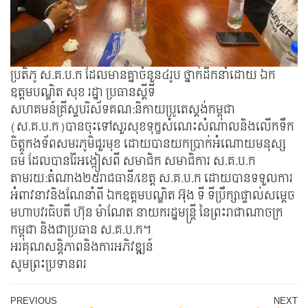
ប្រតិភូ ស.គ.ប.ក ដែលមានគ្នាចំនួន៤រូប ថ្នាក់ដឹកនាំដោយ ឯក
ឧត្តមបណ្ឌិត សុខ រដ្ឋា ប្រធានស្តីទី
សហគមន៍គ្រីស្ទបរិស័ទគណ:និកាយប្រូតេស្តង់កម្ពុជា
(ស.គ.ប.ក)បានចុះទៅសួរសុខទុក្ខសំណេះសំណាលនិងលើកទឹក
ចិត្តកងទ័ពសមរភូមិជួរមុខ ដោយបានយកប្រាក់អំណោយមនុស្ស
ធម៌ ដែលបានរ៉ៃអង្កៀសពី សមាជិក សមាជិការ ស.គ.ប.ក
តាមរយ:តំណាង២៥រាជធានី/ខេត្ត ស.គ.ប.ក ដោយបានទទួលការ
អំពាវនាវនិងណែនាំពី ឯកឧត្តមបណ្ឌិត អ៊ុង ទី ទីប្រឹក្សាផ្ទាល់សម្តេច
មហាបវរធិបតី ហ៊ុន ម៉ាណែត នាយករដ្ឋមន្ត្រី នៃព្រះរាជាណាចក្រ
កម្ពុជា និងជាប្រធាន ស.គ.ប.​ក​។
អរគុណសន្តិភាពនិងការអភិវឌ្ឍន៍
សូមព្រះប្រទានពរ
Post
Previous
N
PREVIOUS
NEXT