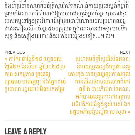
និងជាប្រធានសហគមន៍គ្រីស្ទបរិស័ទគណៈនិកាយប្រូតេស្តង់កម្ពុជា
ព្រមទាំងសហការី តំណាងឱ្យបេសកជនកូរ៉េមួយចំនួន បានទៅចុះ
បេសកម្មនៅក្នុងព្រះវិហារដើម្បីជួយជាអំណោយដល់ប្រជាពលរដ្ឋ
ជាជនភៀសសឹក ចំនួន៥០០គ្រួសារ ក្នុងនោះមានជាអង្ករ មានទឹក
សុទ្ធ និងស្បៀងអាហារ និងរបស់របរផ្សេងៗទៀត…។ ល។
Post
Previous
N
PREVIOUS
NEXT
តាកែវ នាថ្ងៃទី១៨​​ រហូតដល់​
សហគមន៍គ្រីស្ទបរិស័ទគណៈ
Post
Po
navigation
ថ្ងៃទី២១ ខែសីហា ឆ្នាំ២០២៥ រូប
និកាយប្រូតេស្តង់កម្ពុជា ខេត្ត
ភាព សកម្មភាព គ្រូពេទ្យ
កោះកុង បានចូលរួមប្រកាសចូល
ព្យាបាល មាត់ធ្មេញ និងភ្នែកដល់
កាន់តំណែងរបស់លោកជំទាវ
ប្រជាពលរដ្ឋដោយមិនយកកម្រៃ
ឈី វ៉ា ជាអភិបាលនៃគណៈ
អភិបាលខេត្តកោះកុង ក្រោម
អធិបតិភាពដ៏ខ្ពង់ខ្ពស់របស់ ឯក
ឧត្តមអភិសន្តិបណ្ឌិត ស សុខា
Leave a Reply