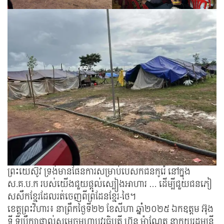
ព្រះយេស៊ូវ ទ្រង់មានផែនការសម្រាប់បេសកជនកូរ៉េ នៅក្នុង
ស.គ.ប.ក របស់យើងជួយផ្តល់ស្បៀងអាហារ … ដើម្បីជួយជនភៀ
សសឹកខ្មែរដែលរត់ចេញពីព្រំដែនខ្មែរ-ថៃ។
ខេត្តព្រះវិហារ៖ នាព្រឹកថ្ងៃទី២២ ខែសីហា ឆ្នាំ២០២៥ ឯកឧត្ដម អ៊ុង
ទី ទីប្រឹក្សាផ្ទាល់សម្តេចមហាបវរធិបតី ហ៊ុន ម៉ាណែត នាកយរដ្ឋមន្ត្រី