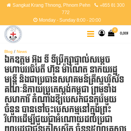
Skip
Sangkat Krang Thnong, Phnom Pehn
+855 81 300
to
772
the
Monday - Sunday 8:00 - 20:00
content
CCPC
Cambodian
0
0,00៛
Christian
Protestant
Community
Blog
News
ឯកឧត្ដម អ៊ុង ទី ទីប្រឹក្សាផ្ទាល់សម្តេច
មហាបវរធិបតី ហ៊ុន ម៉ាណែត នាកយរដ្ឋ
មន្ត្រី និងជាប្រធានសហគមន៍គ្រីស្ទបរិស័ទ
គណៈនិកាយប្រូតេស្តង់កម្ពុជា ព្រមទាំង
សហការី តំណាងឱ្យបេសកជនកូរ៉េមួយ
ចំនួន បានទៅចុះបេសកម្មនៅក្នុងព្រះ
វិហារដើម្បីជួយជាអំណោយដល់ប្រជា
ពលរដ្ឋជាជនភៀសសឹក ចំនួន៥០០គ្រួសារ