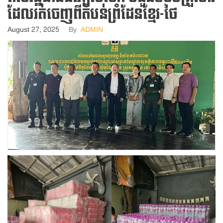
ដែលរត់ចេញពីតំបន់ព្រំដែនខ្មែរ-ថៃ
August 27, 2025
By
ADMIN