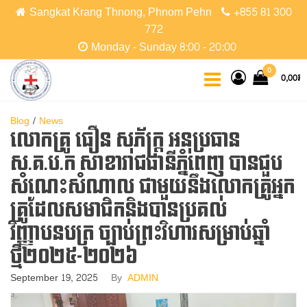
Skip
Sangkat Krang Thnong, Phnom Pehn
+855 81 300
to
772
the
Monday - Sunday 8:00 - 20:00
content
CCPC
Cambodian
0
0,00៛
Christian
Protestant
Community
Blog
News
លោកគ្រូ​ ធឿន​​ សុភ័ក្ដ្រ​ អនុប្រធាន​
ស.គ.ប.ក​ សាខារាជធានីភ្នំពេញ​ បានជួប
សំណេះសំណាល​ ជាមួយនឹងលោកគ្រូអ្នក
គ្រូដែលសមាជិក​និងបានប្រគល់
វិញ្ញាបនបត្រ​ ច្បាប់ព្រះវិហារសម្រាប់ឆ្នាំ
ថ្មី២០២៥-២០២៦
September 19, 2025
By
ADMIN