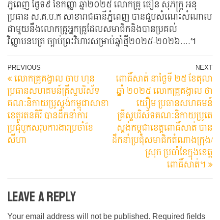
ភ្នំពេញ​ ថ្ងៃទី៩​ ខែកញ្ញា​ ឆ្នាំ២០២៥​ លោកគ្រូ​ ធឿន​​ សុភ័ក្ដ្រ​ អនុ
ប្រធាន​ ស.គ.ប.ក​ សាខារាជធានីភ្នំពេញ​ បានជួបសំណេះសំណាល​
ជាមួយនឹងលោកគ្រូអ្នកគ្រូដែលសមាជិក​និងបានប្រគល់
វិញ្ញាបនបត្រ​ ច្បាប់ព្រះវិហារសម្រាប់ឆ្នាំថ្មី២០២៥-២០២៦….​។
Post
Previous
N
PREVIOUS
NEXT
លោកគ្រូគង្វាល​ ចាប​ ហុន​
ពោធិ៍សាត់ នាថ្ងៃទី ២៥ ខែតុលា
Post
Po
navigation
ប្រធានសហគមន៍គ្រីស្ទបរិស័ទ
ឆ្នាំ ២០២៥ លោកគ្រូគង្វាល ថា
គណៈនិកាយប្រូស្តង់កម្ពុជា​សាខា
យឿម ប្រធានសហគមន៍
ខេត្តរតនគិរី​ បានដឹកនាំការ
គ្រីស្ទបរិស័ទគណៈនិកាយប្រូតេ
ប្រជុំបូកសរុបការងារប្រចាំខែ​
ស្តង់កម្ពុជាខេត្តពោធិ៍សាត់ បាន
សីហា
ដឹកនាំប្រជុំសមាជិកតំណាងក្រុង/
ស្រុក ប្រចាំខែក្នុងខេត្ត
ពោធិ៍សាត់។
Leave a Reply
Your email address will not be published.
Required fields