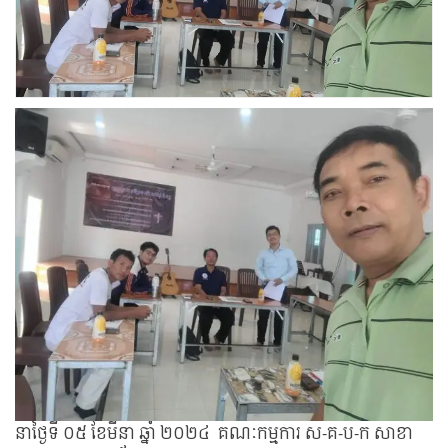
នាថ្ងៃទី ០៥ ខែមីនា ឆ្នាំ ២០២៤ គណៈកម្មការ ស-គ-ប-ក សាខា