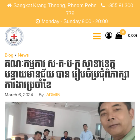
Skip
Sangkat Krang Thnong, Phnom Pehn
+855 81 300
to
772
the
Monday - Sunday 8:00 - 20:00
content
CCPC
Cambodian
0
0,00៛
Christian
Protestant
Community
Blog
News
គណៈកម្មការ ស-គ-ប-ក សាខាខេត្ត
បន្ទាយមានជ័យ បាន រៀបចំប្រជុំពិភាក្សា
ការងារប្រចាំខែ
March 6, 2024
By
ADMIN