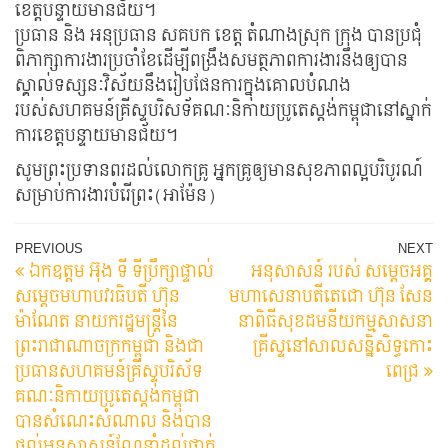
ខេត្តបន្ទាយមានជ័យ។
ប្រធាន និង អនុប្រធាន សគបក ខេត្ត តំណាងស្រុក ក្រុង បានប្រជុំ
ពិភាក្សាការងារប្រចាំខែដើម្បីពង្រឹងសមត្ថភាពការងារនឹងឲ្យបាន
ស្គាល់ទស្សនៈវិស័យនឹងរៀបផែនការក្នុងគោលបំណង
របស់សហគមន៍គ្រីស្ទបរិសទ័គណៈនិកាយប្រូតេស្តង់កម្ពុជានៅស្នាក់
ការខេត្តបន្ទាយមានជ័យ។
សូមព្រះប្រទានពរដល់លោកគ្រូ អ្នកគ្រូឲ្យមានសុខភាពល្អបរិបូរណ៍
សម្រាប់ការងារបំរើព្រះ(អាម៉ែន)
Post
Previous
N
PREVIOUS
NEXT
ឯកឧត្តម អ៊ុង ទី ទីប្រឹក្សាផ្ទាល់
អនុសាសន៍ របស់ សម្ដេចអគ្គ
Post
Po
navigation
សម្តេចមហាបវរធិបតី ហ៊ុន
មហាសេនាបតីតេជោ ហ៊ុន សែន
ម៉ាណែត នាយករដ្ឋមន្ត្រីនៃ
នាពិធីសុខដមនីយកម្មសាសនា
ព្រះរាជាណាចក្រកម្ពុជា និងជា
គ្រីស្ទនៅសាលសន្និសិទ្ធកោះ
ប្រធានសហគមន៍គ្រីស្ទបរិស័ទ
ពេជ្រ
គណៈនិកាយប្រូតេស្តង់កម្ពុជា
បានសំណេះសំណាល និងបាន
ផ្តល់អនុសាសន៍ណែនាំដល់ថ្នាក់