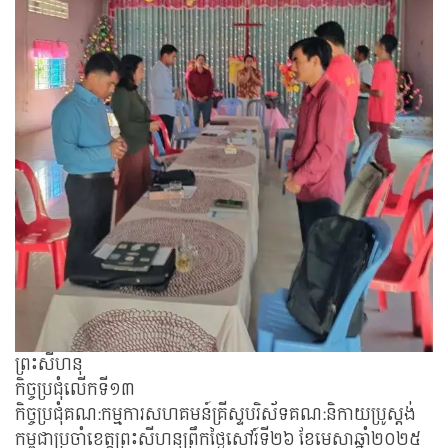
ព្រះសីហនុ
កិច្ចប្រជុំលើកទី១៣
កិច្ចប្រជុំគណ:កម្មការសហគមន៍គ្រីស្ទបរិស័ទគណ:និកាយប្រូស្តង់
កម្ពុជាប្រចាំខេត្តព្រះសីហនុព្រឹកថ្ងៃសៅរ៍ទី២៦​ ខែមេសាឆ្នាំ២០២៥​