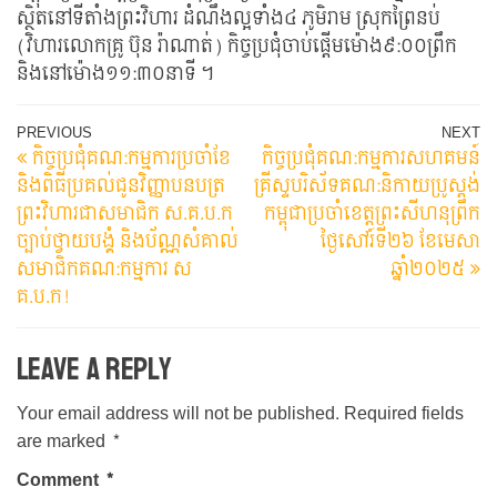
ស្ថិតនៅទីតាំងព្រះវិហារ ដំណឹងល្អទាំង៤ ភូមិរាម ស្រុកព្រៃនប់
(វិហារលោកគ្រូ ប៊ុន រ៉ាណាត់) កិច្ចប្រជុំចាប់ផ្តើមម៉ោង៩:០០ព្រឹក
និងនៅម៉ោង១១:៣០នាទី​ ។
Post
Previous
N
PREVIOUS
NEXT
កិច្ចប្រជុំគណ:កម្មការប្រចាំខែ
កិច្ចប្រជុំគណ:កម្មការសហគមន៍
Post
Po
navigation
និងពិធីប្រគល់ជូនវិញ្ញាបនបត្រ
គ្រីស្ទបរិស័ទគណ:និកាយប្រូស្តង់
ព្រះវិហារជាសមាជិក ស.គ.ប.ក
កម្ពុជាប្រចាំខេត្តព្រះសីហនុព្រឹក
ច្បាប់ថ្វាយបង្គំ និងប័ណ្ណសំគាល់
ថ្ងៃសៅរ៍ទី២៦​ ខែមេសា
សមាជិកគណ:កម្មការ ស
ឆ្នាំ២០២៥
គ.ប.ក!
Leave a Reply
Your email address will not be published.
Required fields
are marked
*
Comment
*