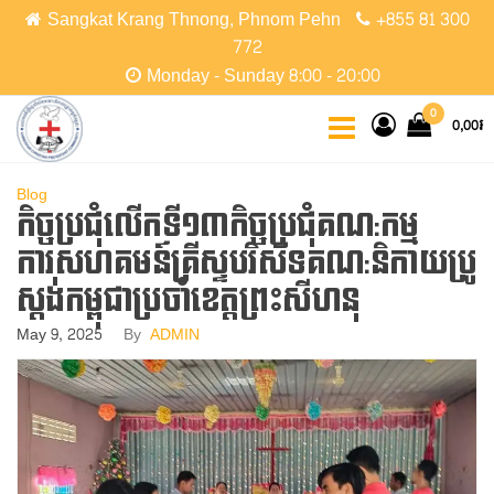
Skip
Sangkat Krang Thnong, Phnom Pehn
+855 81 300
to
772
the
Monday - Sunday 8:00 - 20:00
content
CCPC
Cambodian
0
0,00៛
Christian
Protestant
Community
Blog
កិច្ចប្រជុំលើកទី១៣កិច្ចប្រជុំគណ:កម្ម
ការសហគមន៍គ្រីស្ទបរិស័ទគណ:និកាយប្រូ
ស្តង់កម្ពុជាប្រចាំខេត្តព្រះសីហនុ
May 9, 2025
By
ADMIN