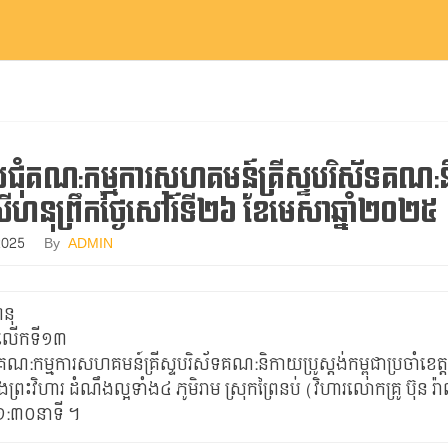
ប្រជុំគណ:កម្មការសហគមន៍គ្រីស្ទបរិស័ទគណ:និកា
សីហនុព្រឹកថ្ងៃសៅរ៍ទី២៦​ ខែមេសាឆ្នាំ២០២៥
2025
By
ADMIN
នុ
ជុំលើកទី១៣
រជុំគណ:កម្មការសហគមន៍គ្រីស្ទបរិស័ទគណ:និកាយប្រូស្តង់កម្ពុជាប្រចាំខេត្
ងព្រះវិហារ ដំណឹងល្អទាំង៤ ភូមិរាម ស្រុកព្រៃនប់ (វិហារលោកគ្រូ ប៊ុន រ៉
:៣០នាទី​ ។