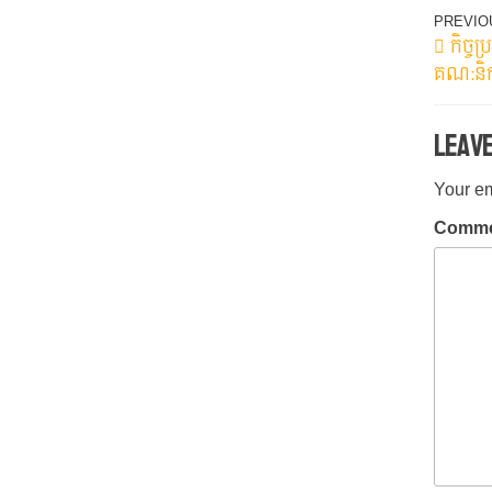
Post
Previo
PREVIO
កិច្ច
Post
navig
គណ:និកា
Leav
Your em
Comm