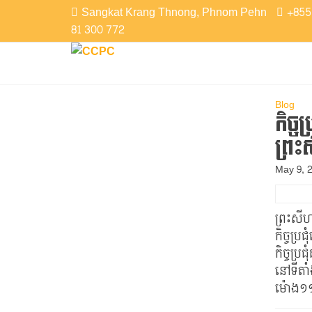
Skip
Sangkat Krang Thnong, Phnom Pehn
+855
to
81 300 772
the
CCPC
Cambodian
content
Christian
Protestant
Community
Blog
កិច្ច
ព្រះ
May 9, 
ព្រះសីហ
កិច្ចប្រ
កិច្ចប្
នៅទីតាំ
ម៉ោង១១