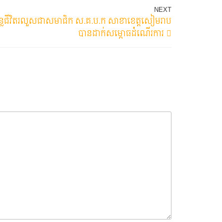
Next
NEXT
ន្លេជីវិតរលួសជាសមាជិក​ ស.គ.ប.ក​ សាខាខេត្តសៀមរាប
Post
បានដាក់សម្ភោធដំណើរការ