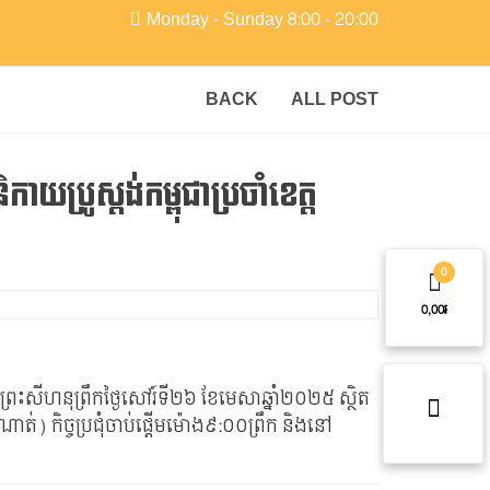
Monday - Sunday 8:00 - 20:00
BACK
ALL POST
យប្រូស្តង់កម្ពុជាប្រចាំខេត្ត
0
0,00៛
តព្រះសីហនុព្រឹកថ្ងៃសៅរ៍ទី២៦​ ខែមេសាឆ្នាំ២០២៥​ ស្ថិត
ាណាត់) កិច្ចប្រជុំចាប់ផ្តើមម៉ោង៩:០០ព្រឹក និងនៅ