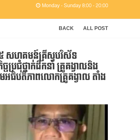
Monday - Sunday 8:00 - 20:00
BACK
ALL POST
២០២៥​ សហគមន៍គ្រីស្ទបរិស័ទ
្រជុំថ្នាក់ដឹកនាំ​ គ្រូគង្វាលនិង
ោមអធិបតីភាពលោកគ្រូ​គង្វាល​ តាំង​