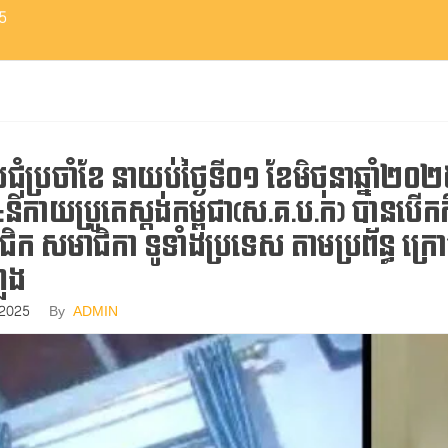
5
ប្រជុំប្រចាំខែ​ នាយប់ថ្ងៃទី០១​ ខែមិថុនា​ឆ្នាំ
កាយប្រូតេស្តង់កម្ពុជា​(ស.គ.ប.ក​) បានបេីកកិច្ចប
ក​ សមាជិកា​ ទូទាំងប្រទេស​ តាមប្រព័ន្ធ​ ក្រ
ួង​
 2025
By
ADMIN