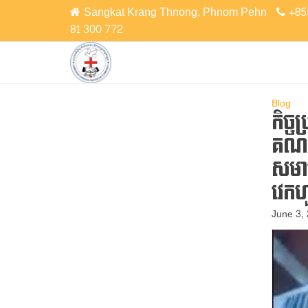
Skip
Sangkat Krang Thnong, Phnom Pehn
+85
to
81 300 772
the
CCPC
Cambodian
content
Christian
Protestant
Community
Blog
កិច្ច
គណ:និ
សមាជិ
វេកហ
June 3,