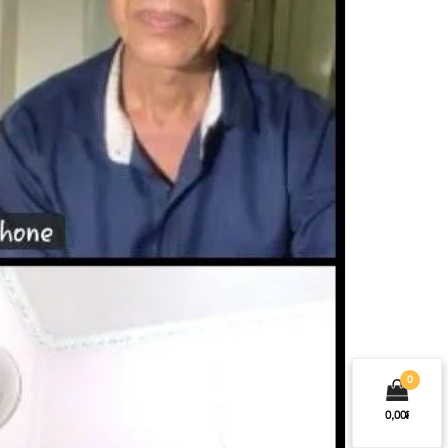
0
0,00៛