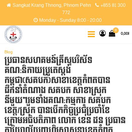
Skip
Sangkat Krang Thnong, Phnom Pehn
+855 81 300
to
772
the
Monday - Sunday 8:00 - 20:00
content
CCPC
Cambodian
0
0,00៛
Christian
Protestant
Community
Blog
ប្រធានសហគមន៍គ្រីស្ទបរិស័ទ
គណ:និកាយប្រូតេស្តង់
កម្ពុជា(សគបក)សាខាខេត្តកំពតបាន
ដឹកនាំតំណាង​ សគបក​ សាខាស្រុក​
នីមួយៗរួមទាំងគណ:កម្មការ​ សគបក​
ខេត្ត/ស្រុក​ បានបើកកិច្ចប្រជុំប្រចាំខែ
ក្រោមអធិបតិភាព លោក​ ខេន​ ដន ប្រធាន
ការិយាល័យពាហិរសាសនាខេត្តកំពត