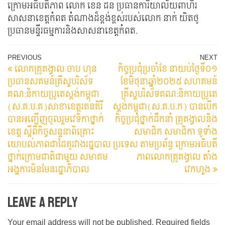
ក្រោមអធិបតិភាព លោក​ ខេន​ ដន ប្រធានការិយាល័យពាហិរ
សាសនាខេត្តកំពត តំណាងដ៏ខ្ពង់ខ្ពស់របស់លោក នាក់​ យិតថូ
ប្រធានមន្ទីរធម្មការនិងសាសនាខេត្តកំពត.​
Post
Previous
N
PREVIOUS
NEXT
លោកគ្រូគង្វាល​ ចាប​ ហុន​
កិច្ចប្រជុំប្រចាំខែ​ នាយប់ថ្ងៃទី០១​
Post
Po
navigation
ប្រធានសគមន៍គ្រីស្ទបរិស័ទ
ខែមិថុនា​ឆ្នាំ២០២៥​ សហគមន៍
គណ:និកាយប្រូតេស្តង់កម្ពុជា​
គ្រីស្ទបរិស័ទគណ:និកាយប្រូតេ
(ស.គ.ប.គ​)សាខាខេត្តរតនគិរី​
ស្តង់កម្ពុជា​(ស.គ.ប.ក​) បានបេីក
បានអញ្ជើញចូលរួមវេទិកាថ្នាក់
កិច្ចប្រជុំថ្នាក់ដឹកនាំ​ គ្រូគង្វាលនិង
ខេត្ត ស្តីពីកិច្ចសន្ទនាពិគ្រោះ
សមាជិក​ សមាជិកា​ ទូទាំង
យោបល់ភាពជាដៃគូរវាងរដ្ឋបាល
ប្រទេស​ តាមប្រព័ន្ធ​ ក្រោមអធិបតី
ថ្នាក់ក្រោមជាតិជាមួយ សមាគម
ភាពលោកគ្រូ​គង្វាល​ តាំង​
អង្គការមិនមែនរដ្ឋាភិបាល
វេកហួង​
Leave a Reply
Your email address will not be published.
Required fields