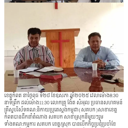
ខេត្តកំពត​ នាថ្ងៃពុធ ទី២៨​ ខែឧសភា​ ឆ្នាំ២០២៥​ វេលាម៉ោង8:30
នាទីព្រឹក ដល់ម៉ោង11:30 លោកគ្រូ​ ង៉ែត​ សំអុល​ ប្រធានសហគមន៍
គ្រីស្ទបរិស័ទគណ:និកាយប្រូតេស្តង់កម្ពុជា(សគបក)សាខាខេត្ត
កំពតបានដឹកនាំតំណាង​ សគបក​ សាខាស្រុក​នីមួយៗរួម
ទាំងគណ:កម្មការ​ សគបក​ ខេត្ត/ស្រុក​ បានបើកកិច្ចប្រជុំប្រចាំខែ