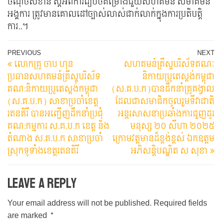
ចំណុចសំខាន់ ស្តីអំពីការរៀបចំគម្រោងជួយសហគមន៍​ សមាគមន​
អង្គការ​ ត្រូវមានគោលដៅច្បាស់លាស់ជាក់លាក់ក្នុងការប្រតិបត្តិ
ការ..។
Post
Previous
N
PREVIOUS
NEXT
លោកគ្រូ​ ចាប​ ហុន​​
សហគមន៍​គ្រីស្ទបរិស័ទគណៈ
Post
Po
navigation
ប្រធានសហគមន៍គ្រីស្ទបរិស័ទ
និកាយប្រូតេស្តង់កម្ពុជា​
គណ:និកាយប្រូតេស្តង់កម្ពុជា​
(ស.គ.ប.ក​)បានដឹកនាំគ្រូគង្វាល
(ស.គ.ប.ក)​ សាខាប្រចាំខេត្ត
ដែលជាសមាជិកចូលរួមទីវាជាតិ
រតនគិរី​ បានអញ្ជេីញដឹកនាំប្រជុំ​
អន្តរសាសនាប្រឆាំងការជួញដូរ
គណ:កម្មការ​ ស.គ.ប.ក​ ខេត្ត​ និង
មនុស្ស​ ២០​ សីហា​ ២០២៥​
តំណាង​ ស.គ.ប.ក​ សាខាប្រចាំ
ក្រោមវត្តមានដ៏ខ្ពង់ខ្ពស់​ ឯកឧត្តម
ស្រុកទូទាំងខេត្តរតនគិរី
អភិសន្ដិបណ្ឌិត ស សុខា
Leave a Reply
Your email address will not be published.
Required fields
are marked
*