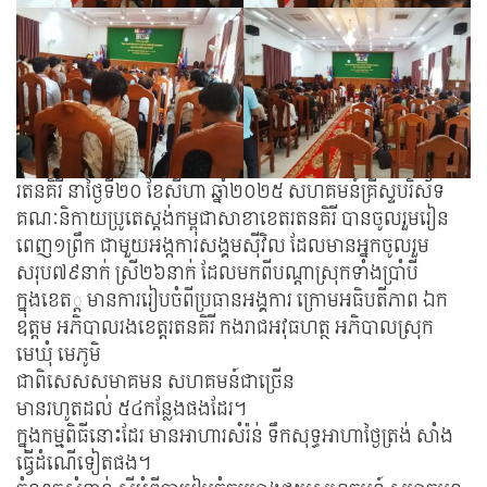
រតនគិរី​ នាថ្ងៃទី​២០​ ខែសីហា​ ឆ្នាំ២០២៥​ សហគមន៍គ្រីស្ទបរិស័ទ
គណៈនិកាយប្រូតេស្តង់កម្ពុជាសាខាខេតរតនគិរី​ បានចូលរួមរៀន
ពេញ១ព្រឹក ជាមួយអង្កការសង្គមស៊ីវិល​ ដែលមានអ្នកចូលរួម
សរុប៧៩នាក់​ ស្រី២៦នាក់​ ដែលមកពីបណ្តាស្រុកទាំងប្រាំបី​
ក្នុងខេត​្ត​ មានការរៀបចំពីប្រធានអង្គការ​ ក្រោមអធិបតីភាព​ ឯក
ឧត្តម​ អភិបាលរងខេត្តរតនគិរី​ កងរាជអវុធហត្ថ​ អភិបាលស្រុក​
មេឃុំ​ មេភូមិ
ជាពិសេសសមាគមន​ សហគមន៍ជាច្រើន
មានរហូតដល់ ៥៤កន្លែងផងដែរ។
ក្នុងកម្មពិធីនោះដែរ​ មានអាហារសំរ៉ន់​ ទឹកសុទ្ធអាហាថ្ងៃត្រង់​ សាំង
ធ្វើដំណើទៀតផង។