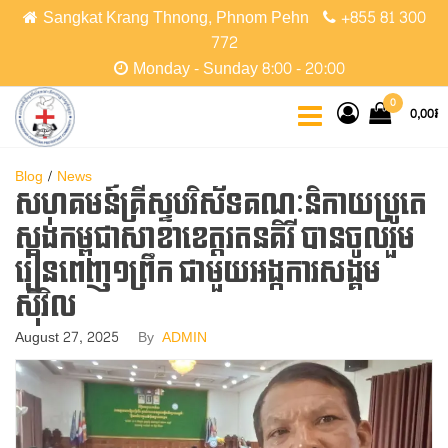
Skip
Sangkat Krang Thnong, Phnom Pehn
+855 81 300
to
772
the
Monday - Sunday 8:00 - 20:00
content
CCPC
Cambodian
0
0,00៛
Christian
Protestant
Community
Blog
News
សហគមន៍គ្រីស្ទបរិស័ទគណៈនិកាយប្រូតេ
ស្តង់កម្ពុជាសាខាខេត្តរតនគិរី​ បានចូលរួម
រៀនពេញ១ព្រឹក ជាមួយអង្កការសង្គម
ស៊ីវិល​
August 27, 2025
By
ADMIN