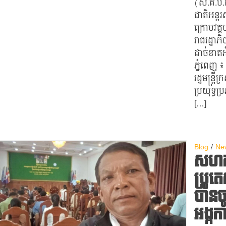
(ស.គ.ប.ក
ជាតិអន្ត
ក្រោមវត្ត
រាជរដ្ឋាភិ
ដាច់ខាតអ
ភ្នំពេញ ៖
រដ្ឋមន្ដ្
ប្រយុទ្ធ
[…]
Blog
Ne
សហគម
ប្រូតេ
បានច
អង្កក