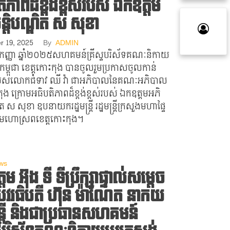
ិភាពដ៏ខ្ពង់ខ្ពស់របស់ ឯកឧត្តម
្តិបណ្ឌិត ស សុខា
r 19, 2025
By
ADMIN
ខែកញ្ញា ឆ្នាំ២០២៥សហគមន៍គ្រីស្ទបរិស័ទគណៈនិកាយ
ង់កម្ពុជា ខេត្តកោះកុង បានចូលរួមប្រកាសចូលកាន់
ស់លោកជំទាវ ឈី វ៉ា ជាអភិបាលនៃគណៈអភិបាល
កុង ក្រោមអធិបតិភាពដ៏ខ្ពង់ខ្ពស់របស់ ឯកឧត្តមអភិ
ិត ស សុខា ឧបនាយករដ្ឋមន្រ្តី រដ្ឋមន្រ្តីក្រសួងមហាផ្ទៃ
ហោស្រពខេត្តកោះកុង។
ws
ម អ៊ុង ទី ទីប្រឹក្សាផ្ទាល់សម្តេច
វរធិបតី ហ៊ុន ម៉ាណែត នាកយ
ន្ត្រី និងជាប្រធានសហគមន៍