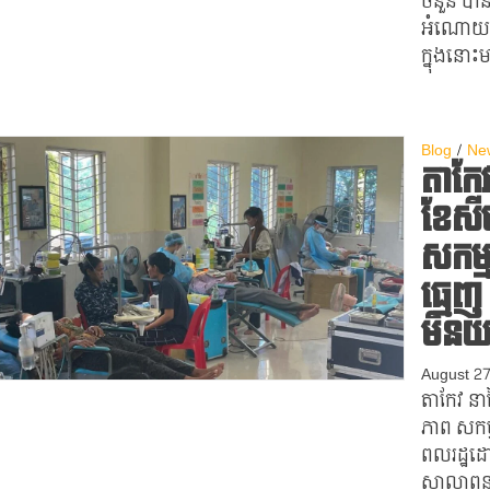
ចំនួន បា
អំណោយដល
ក្នុងនោះម
Blog
Ne
តាកែវ
ខែសី
សកម្ម
ធ្មេញ
មិនយ
August 2
តាកែវ នាថ
ភាព សកម្ម
ពលរដ្ឋដោ
សាលាពន្