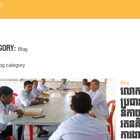
5
gory:
Blog
og category
Blog
លោកគ្
ប្រធ
និកាយប
រតនគិ
ការងា