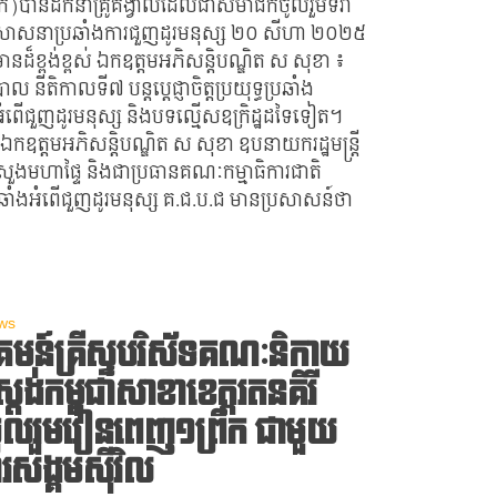
​)បានដឹកនាំគ្រូគង្វាលដែលជាសមាជិកចូលរួមទីវា
រសាសនាប្រឆាំងការជួញដូរមនុស្ស​ ២០​ សីហា​ ២០២៥​
មានដ៏ខ្ពង់ខ្ពស់​ ឯកឧត្តមអភិសន្ដិបណ្ឌិត ស សុខា ៖
បាល នីតិកាលទី៧ បន្តប្តេជ្ញាចិត្តប្រយុទ្ធប្រឆាំង
ំពើជួញដូរមនុស្ស និងបទល្មើសឧក្រិដ្ឋដទៃទៀត។
 ឯកឧត្តមអភិសន្ដិបណ្ឌិត ស សុខា ឧបនាយករដ្ឋមន្ដ្រី
រីក្រសួងមហាផ្ទៃ និងជាប្រធានគណៈកម្មាធិការជាតិ
ប្រឆាំងអំពើជួញដូរមនុស្ស គ.ជ.ប.ជ មានប្រសាសន៍ថា
ws
ន៍គ្រីស្ទបរិស័ទគណៈនិកាយ
ស្តង់កម្ពុជាសាខាខេត្តរតនគិរី​
ូលរួមរៀនពេញ១ព្រឹក ជាមួយ
ារសង្គមស៊ីវិល​