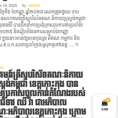
r 19, 2025
By
ADMIN
ាថ្ងៃទី៦​ ខែកញ្ញា​ ឆ្នាំ២០២៥​ លោកគ្រូគង្វាល​ ចាប​
ធានសហគមន៍គ្រីស្ទបរិស័ទគណៈនិកាយប្រូស្តង់កម្ពុជា​
រតនគិរី​ បានដឹកនាំការប្រជុំបូកសរុបការងារប្រចាំខែ​
នាំ២០២៥​ និងរៀបចំផែនការសម្រាប់ខែកញ្ញា​
​ ក្នុងនោះមានវត្តមានចូល​រួម​ ពីគណៈកម្មការ​ និង
គ.ប.ក​ សាខាប្រចាំក្រុង/ស្រុកទូទៅខេត្ត​ …..។
ws
ន៍គ្រីស្ទបរិស័ទគណៈនិកាយ
េស្តង់កម្ពុជា ខេត្តកោះកុង បាន
ួមប្រកាសចូលកាន់តំណែងរបស់
ំទាវ ឈី វ៉ា ជាអភិបាល
0
ៈអភិបាលខេត្តកោះកុង ក្រោម
0,00៛