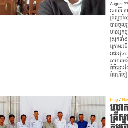
August 2
រតនគិរី​ 
គ្រីស្ទបរ
បានចូលរួ
មានអ្នកច
ស្រុកទាំងប
ក្រោមអធិ
រាជអវុធហ
សហគមន៍ជ
ពិធីនោះដែ
ដំណើទៀត
Blog
Ne
លោកគ្
គ្រីស
កម្ពុជ