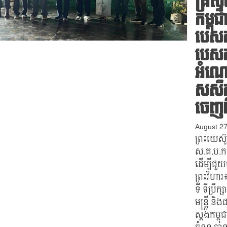
គ្រីស
កម្ពុ
បេសក
បេសកម
អំណោ
សសឹក
ចេញពី
August 2
ព្រះយេស៊
ស.គ.ប.ក
ដើម្បីជួ
ព្រះវិហារ
ទី ទីប្រឹ
មន្ត្រី 
ស្តង់កម្