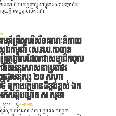
ិស័ទគណៈនិកាយប្រូតេស្តង់កម្ពុជាសាខាខេត្តតាកែវ
យគ្លីនិកធ្មេញចល័ត រ៉ាផា
ws
ន៍​គ្រីស្ទបរិស័ទគណៈនិកាយ
ស្តង់កម្ពុជា​ (ស.គ.ប.ក​)បាន
ាំគ្រូគង្វាលដែលជាសមាជិកចូល
វាជាតិអន្តរសាសនាប្រឆាំង
ញដូរមនុស្ស​ ២០​ សីហា​
 ក្រោមវត្តមានដ៏ខ្ពង់ខ្ពស់​ ឯក
អភិសន្ដិបណ្ឌិត ស សុខា
7, 2025
By
ADMIN
្រីស្ទបរិស័ទគណៈនិកាយប្រូតេស្តង់កម្ពុជា​