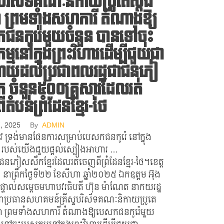
្ទបរិស័ទគណៈនិកាយប្រូតេស្តង់
ជា ព្រមទាំងសហការី តំណាងឱ្យ
ជនកូរ៉េមួយចំនួន បានទៅចុះ
្មនៅក្នុងព្រះវិហារដើម្បីជួយជា
យដល់ប្រជាពលរដ្ឋជាជនភៀ
 ចំនួន៥០០គ្រួសារដែលរត់
តំបន់ព្រំដែនខ្មែរ-ថៃ
7, 2025
By
ADMIN
ូវ ទ្រង់មានផែនការសម្រាប់បេសកជនកូរ៉េ នៅក្នុង
 របស់យើងជួយផ្តល់ស្បៀងអាហារ …
យជនភៀសសឹកខ្មែរដែលរត់ចេញពីព្រំដែនខ្មែរ-ថៃ។ខេត្ត
៖ នាព្រឹកថ្ងៃទី២២ ខែសីហា ឆ្នាំ២០២៥ ឯកឧត្ដម អ៊ុង
ក្សាផ្ទាល់សម្តេចមហាបវរធិបតី ហ៊ុន ម៉ាណែត នាកយរដ្ឋ
និងជាប្រធានសហគមន៍គ្រីស្ទបរិស័ទគណៈនិកាយប្រូតេ
ពុជា ព្រមទាំងសហការី តំណាងឱ្យបេសកជនកូរ៉េមួយ