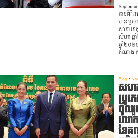
Septembe
រតនគិរី​ ន
ហុន​ ប្រ
សាខាខេត្ត
សីហា​ ឆ្
ឆ្នាំ២០២៥
តំណាង​ ស.
Blog
Ne
សហគម
ប្រូត
ចូលរ
លោកជ
នៃគណ