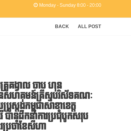
Monday - Sunday 8:00 - 20:00
BACK
ALL POST
រូគង្វាល​ ចាប​ ហុន​
ានសហគមន៍គ្រីស្ទបរិស័ទគណៈ
្រូស្តង់កម្ពុជា​សាខាខេត្ត
រី​ បានដឹកនាំការប្រជុំបូកសរុប
រប្រចាំខែ​សីហា