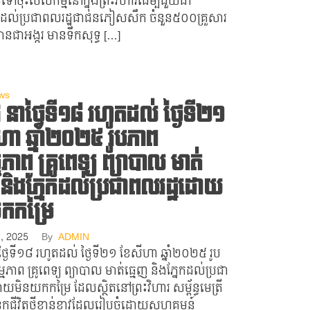
នទៅចុះបេសកម្មនៅក្នុងព្រះវិហារដើម្បីជួយជា
់ប្រជាពលរដ្ឋជាជនភៀសសឹក ចំនួន៥០០គ្រួសារ
ានជាអង្ករ មានទឹកសុទ្ធ […]
ws
 នាថ្ងៃទី១៨​​ រហូតដល់​ ថ្ងៃទី២១
ហា ឆ្នាំ២០២៥ រូបភាព
ភាព គ្រូពេទ្យ ព្យាបាល មាត់
 និងភ្នែកដល់ប្រជាពលរដ្ឋដោយ
កកម្រៃ
7, 2025
By
ADMIN
្ងៃទី១៨​​ រហូតដល់​ ថ្ងៃទី២១ ខែសីហា ឆ្នាំ២០២៥ រូប
ភាព គ្រូពេទ្យ ព្យាបាល មាត់ធ្មេញ និងភ្នែកដល់ប្រជា
យមិនយកកម្រៃ ដែលស្ថិតនៅព្រះវិហារ សម្ព័ន្ធមេត្រី
លកជីវិតថ្មីខាន់ខាវដែលរៀបចំដោយសហគមន៍