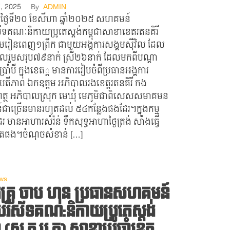
7, 2025
By
ADMIN
នាថ្ងៃទី​២០​ ខែសីហា​ ឆ្នាំ២០២៥​ សហគមន៍
ិស័ទគណៈនិកាយប្រូតេស្តង់កម្ពុជាសាខាខេតរតនគិរី​
មរៀនពេញ១ព្រឹក ជាមួយអង្កការសង្គមស៊ីវិល​ ដែល
ូលរួមសរុប៧៩នាក់​ ស្រី២៦នាក់​ ដែលមកពីបណ្តា
្រាំបី​ ក្នុងខេត​្ត​ មានការរៀបចំពីប្រធានអង្គការ​
បតីភាព​ ឯកឧត្តម​ អភិបាលរងខេត្តរតនគិរី​ កង
ត្ថ​ អភិបាលស្រុក​ មេឃុំ​ មេភូមិជាពិសេសសមាគមន​
ាច្រើនមានរហូតដល់ ៥៤កន្លែងផងដែរ។ក្នុងកម្ម
រ​ មានអាហារសំរ៉ន់​ ទឹកសុទ្ធអាហាថ្ងៃត្រង់​ សាំងធ្វើ
ផង។ចំណុចសំខាន់ […]
ws
រូ​ ចាប​ ហុន​​ ប្រធានសហគមន៍
្ទបរិស័ទគណ:និកាយប្រូតេស្តង់
ា​ (ស.គ.ប.ក)​ សាខាប្រចាំខេត្ត