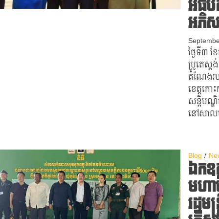
អធិបត
អភិសន
Septembe
ថ្ងៃទី៣ 
ប្រូតេស្ត
តំណែងរប
ខេត្តកោះ
សន្តិបណ្ឌ
នៅសាលម
Blog
Ne
ឯកឧត្ដ
មហាប
រដ្ឋម