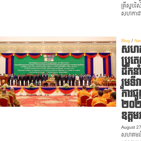
គ្រីស្ទបរ
សហកាជាមួ
Blog
Ne
សហគម
ប្រូតេ
ដឹកន
រួមទី
ការជួ
២០២៥​
ឧត្តម
August 2
សហគមន៍​គ